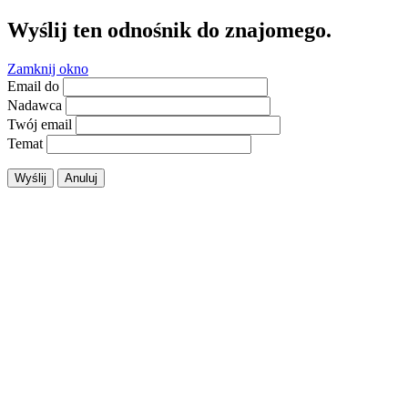
Wyślij ten odnośnik do znajomego.
Zamknij okno
Email do
Nadawca
Twój email
Temat
Wyślij
Anuluj