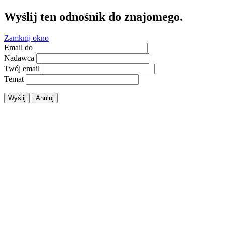
Wyślij ten odnośnik do znajomego.
Zamknij okno
Email do
Nadawca
Twój email
Temat
Wyślij
Anuluj