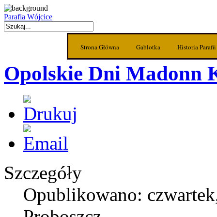
Parafia Wójcice
Strona Główna
Gablotka
Historia Parafii
Opolskie Dni Madonn 
Szczegóły
Opublikowano: czwartek,
Proboszcz