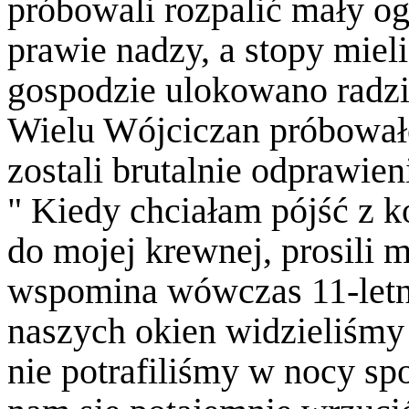
próbowali rozpalić mały ogi
prawie nadzy, a stopy miel
gospodzie ulokowano radz
Wielu Wójciczan próbowało
zostali brutalnie odprawie
" Kiedy chciałam pójść z
do mojej krewnej, prosili 
wspomina wówczas 11-letn
naszych okien widzieliśmy
nie potrafiliśmy w nocy sp