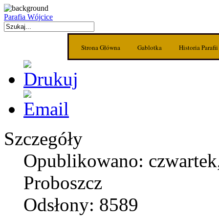
Parafia Wójcice
Strona Główna
Gablotka
Historia Parafii
Szczegóły
Opublikowano: czwartek,
Proboszcz
Odsłony: 8589