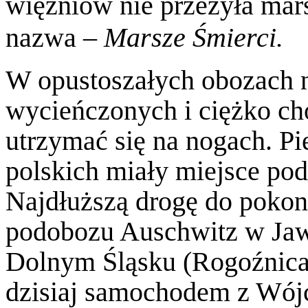
więźniów nie przeżyła mar
nazwa –
Marsze Śmierci.
W opustoszałych obozach na
wycieńczonych i ciężko cho
utrzymać się na nogach. P
polskich miały miejsce po
Najdłuższą drogę do pokon
podobozu Auschwitz w Ja
Dolnym Śląsku (Rogoźnica
dzisiaj samochodem z Wójc