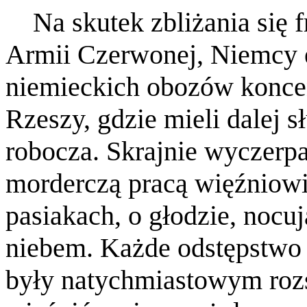
Na skutek zbliżania się f
Armii Czerwonej, Niemcy
niemieckich obozów koncen
Rzeszy, gdzie mieli dalej 
robocza. Skrajnie wyczerp
morderczą pracą więźniow
pasiakach, o głodzie, nocu
niebem. Każde odstępstwo
były natychmiastowym roz