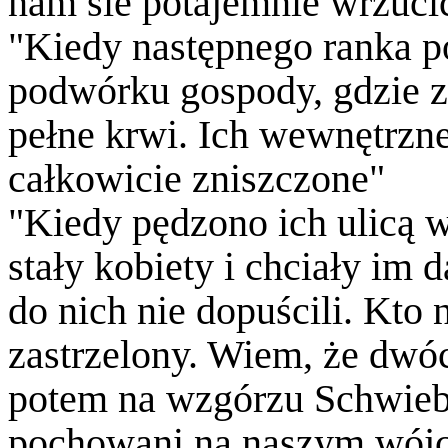
nam sie potajemnie wrzucić
"Kiedy następnego ranka po
podwórku gospody, gdzie za
pełne krwi. Ich wewnętrzne
całkowicie zniszczone"
"Kiedy pędzono ich ulicą 
stały kobiety i chciały im 
do nich nie dopuścili. Kto n
zastrzelony. Wiem, że dwó
potem na wzgórzu Schwiebe
pochowani na naszym wójc