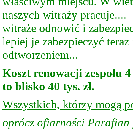
właściwym miejscu. W wietr
naszych witraży pracuje....
witraże odnowić i zabezpiecz
lepiej je zabezpieczyć teraz
odtworzeniem...
Koszt renowacji zespołu 4
to blisko 40 tys. zł.
Wszystkich, którzy mogą po
oprócz ofiarności Parafia