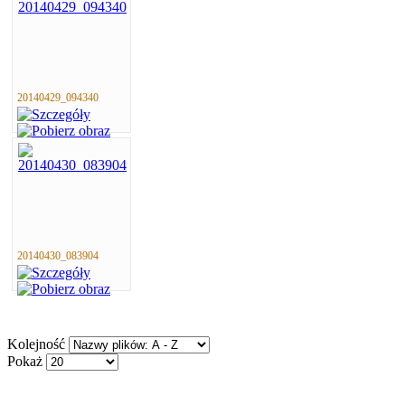
20140429_094340
20140430_083904
Kolejność
Pokaż