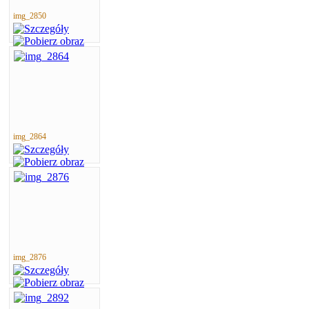
img_2850
img_2864
img_2876