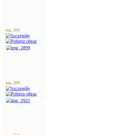
img_2892
img_2899