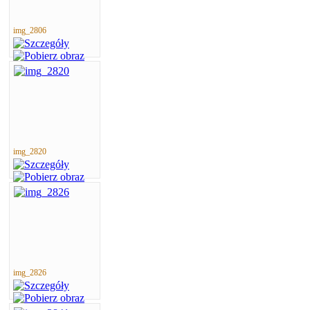
img_2806
img_2820
img_2826