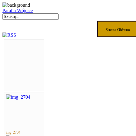
Parafia Wójcice
Strona Główna
img_2704