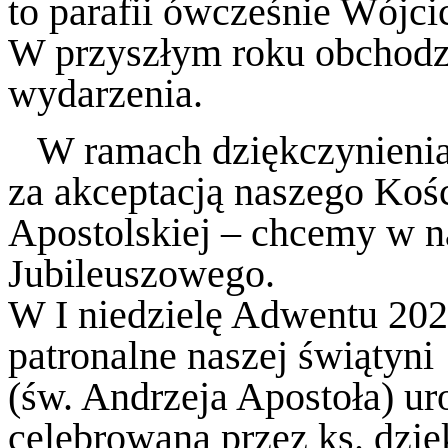
to parafii ówcześnie Wójcic
W przyszłym roku obchodzi
wydarzenia.
W ramach dziękczynienia 
za akceptacją naszego Kośc
Apostolskiej – chcemy w na
Jubileuszowego.
W I niedzielę Adwentu 2025
patronalne naszej świątyni
(św. Andrzeja Apostoła) ur
celebrowaną przez ks. dzi