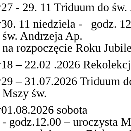
v
27 - 29. 11 Triduum do św.
v
30. 11 niedziela - godz. 1
św. Andrzeja Ap.
na rozpoczęcie Roku Jubi
v
18 – 22.02 .2026 Rekolekc
v
29 – 31.07.2026 Triduum d
Mszy św.
v
01.08.2026 sobota
- godz.12.00 – uroczysta 