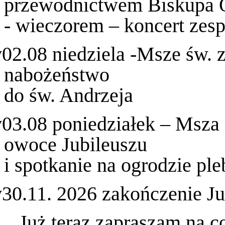
przewodnictwem Biskupa O
- wieczorem – koncert zesp
v
02.08 niedziela -Msze św.
nabożeństwo
do św. Andrzeja
v
03.08 poniedziałek – Msza 
owoce Jubileuszu
i spotkanie na ogrodzie pl
v
30.11. 2026 zakończenie Ju
Już teraz zapraszam na 