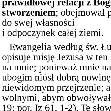
prawidłowej relacji z Bog
stworzeniem
; obejmował p
do swej własności
i odpoczynek całej ziemi.
Ewangelia według św. Łuka
opisuje misję Jezusa w te
na mnie; ponieważ mnie na
ubogim niósł dobrą nowinę
niewidomym przejrzenie; a
wolnymi, abym obwoływa
19; por. Iz 61, 1-2). Te sł