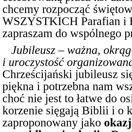
chcemy rozpocząć świętow
WSZYSTKICH Parafian i Prz
zapraszam do wspólnego p
Jubileusz – ważna, okrągł
i uroczystość organizowana
Chrześcijański jubileusz się
piękna i potrzebna nam ws
choć nie jest to łatwe do o
korzenie sięgają Biblii i o
zaproponowany jako
okazj