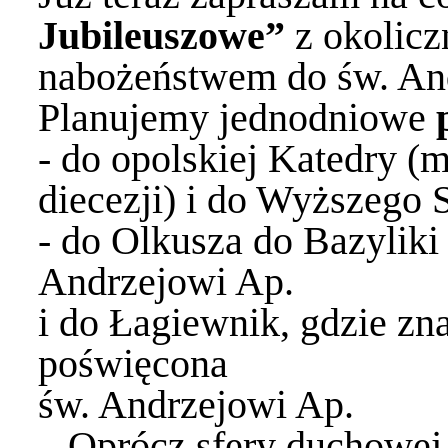
Jubileuszowe”
z okolic
nabożeństwem do św. An
Planujemy jednodniowe
- do opolskiej Katedry (
diecezji) i do Wyższeg
- do Olkusza do Bazyliki
Andrzejowi Ap.
i do Łagiewnik, gdzie zn
poświęcona
św. Andrzejowi Ap.
Oprócz sfery duchowej 